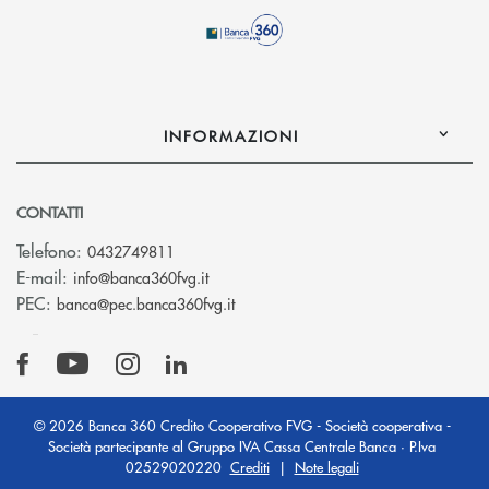
INFORMAZIONI
CONTATTI
Telefono:
0432749811
(si apre l’app di posta elettronica)
E-mail:
info@banca360fvg.it
(si apre l’app di posta elettronica)
PEC:
banca@pec.banca360fvg.it
© 2026 Banca 360 Credito Cooperativo FVG - Società cooperativa -
Società partecipante al Gruppo IVA Cassa Centrale Banca · P.Iva
02529020220
Crediti
|
Note legali