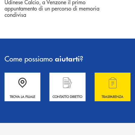
Udinese Calcio, a Venzone il primo
appuntamento di un percorso di memoria
condivisa
Come possiamo
?
aiutarti
Accedi all' elenco completo delle filiali .
Hai bisogno di informazioni? Contattaci !
Hai bisogno di alcuni
TROVA LA FILIALE
CONTATTO DIRETTO
TRASPARENZA