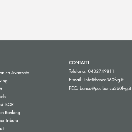
CONTATTI
Telefono:
0432749811
tronica Avanzata
(si 
E-mail:
info@banca360fvg.it
Apre una nuova finestra
wing
PEC:
banca@pec.banca360fvg.it
tà
web
Apre una nuova finestra
ssi IBOR
Apre una nuova finestra
en Banking
inestra
Apre una nuova finestra
ci Tributo
lti