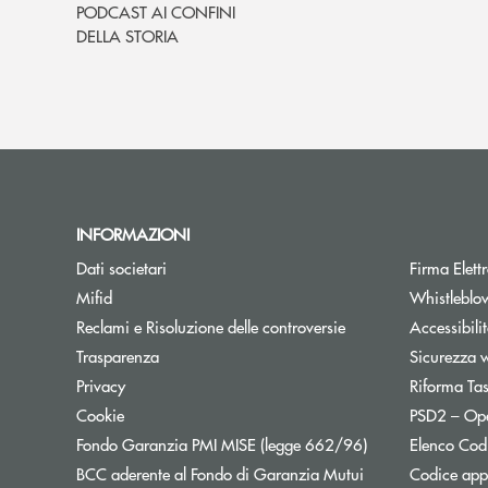
PODCAST AI CONFINI
DELLA STORIA
INFORMAZIONI
Dati societari
Firma Elet
Mifid
Whistleblo
Reclami e Risoluzione delle controversie
Accessibili
Trasparenza
Sicurezza 
Privacy
Riforma Ta
Cookie
PSD2 – Op
Apre una nuova f
Fondo Garanzia PMI MISE (legge 662/96)
Elenco Codi
BCC aderente al Fondo di Garanzia Mutui
Codice appa