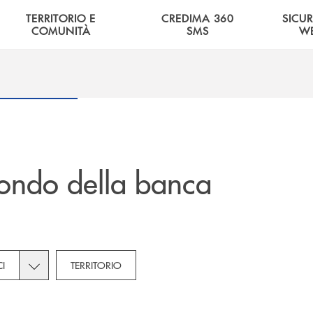
TERRITORIO E
CREDIMA 360
SICU
COMUNITÀ
SMS
W
ondo della banca
tegories dropdown for Novità
Toggle subcategories dropdown for Soci
I
TERRITORIO