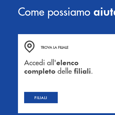
Come possiamo
aiut
Accedi all' elenco completo delle filiali .
TROVA LA FILIALE
Accedi all'
elenco
delle
.
completo
filiali
FILIALI