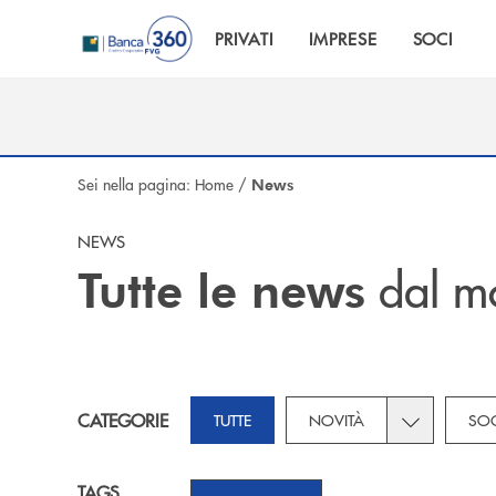
Salta al contenuto principale
PRIVATI
IMPRESE
SOCI
Sei nella pagina:
Home
/
News
NEWS
dal m
Tutte le news
Toggle subca
CATEGORIE
TUTTE
NOVITÀ
SOC
TAGS