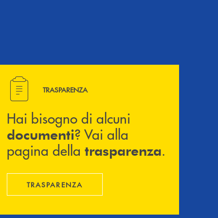
Hai bisogno di alcuni documenti ? Vai alla pagina della 
TRASPARENZA
Hai bisogno di alcuni
? Vai alla
documenti
pagina della
.
trasparenza
TRASPARENZA