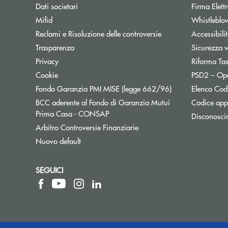
Dati societari
Firma Elet
Mifid
Whistleblo
Reclami e Risoluzione delle controversie
Accessibili
Trasparenza
Sicurezza 
Privacy
Riforma Ta
Cookie
PSD2 – Op
Apre una nuova f
Fondo Garanzia PMI MISE (legge 662/96)
Elenco Codi
BCC aderente al Fondo di Garanzia Mutui
Codice appa
Apre una nuova finestra
Prima Casa - CONSAP
Disconosci
Apre una nuova finestra
Arbitro Controversie Finanziarie
Nuovo default
SEGUICI