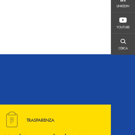
LINKEDIN
LINKEDIN
YOUTUBE
YOUTUBE
CERCA
CERCA
Hai bisogno di alcuni documenti ? Vai alla pagina della 
TRASPARENZA