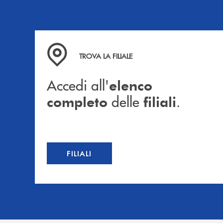
Accedi all' elenco completo delle filiali .
TROVA LA FILIALE
Accedi all'
elenco
delle
.
completo
filiali
FILIALI