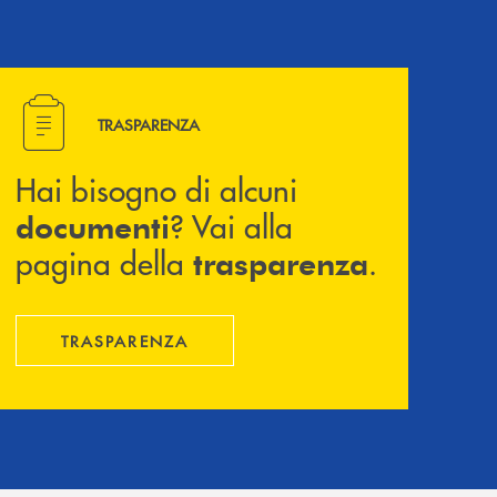
Hai bisogno di alcuni documenti ? Vai alla pagina della 
TRASPARENZA
Hai bisogno di alcuni
? Vai alla
documenti
pagina della
.
trasparenza
TRASPARENZA