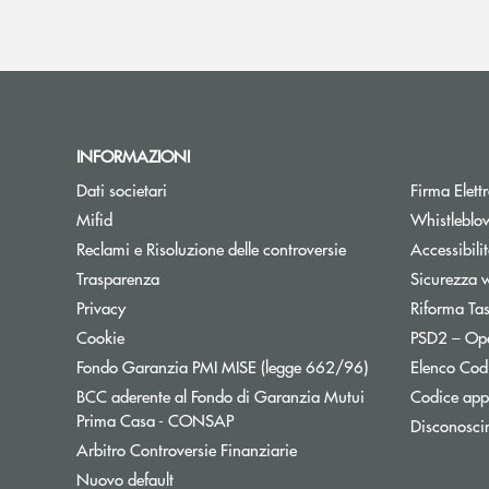
INFORMAZIONI
Dati societari
Firma Elet
Mifid
Whistleblo
Reclami e Risoluzione delle controversie
Accessibili
Trasparenza
Sicurezza 
Privacy
Riforma Ta
Cookie
PSD2 – Op
Apre una nuova f
Fondo Garanzia PMI MISE (legge 662/96)
Elenco Codi
BCC aderente al Fondo di Garanzia Mutui
Codice appa
Apre una nuova finestra
Prima Casa - CONSAP
Disconosci
Apre una nuova finestra
Arbitro Controversie Finanziarie
Nuovo default