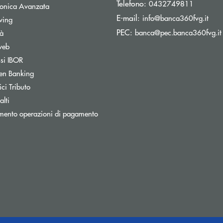
Telefono:
0432749811
tronica Avanzata
(si 
E-mail:
info@banca360fvg.it
Apre una nuova finestra
wing
PEC:
banca@pec.banca360fvg.it
tà
web
Apre una nuova finestra
ssi IBOR
Apre una nuova finestra
en Banking
inestra
Apre una nuova finestra
ci Tributo
lti
mento operazioni di pagamento