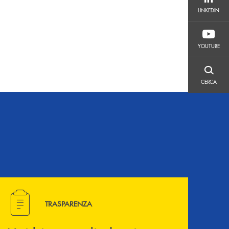
LINKEDIN
LINKEDIN
YOUTUBE
YOUTUBE
CERCA
CERCA
Hai bisogno di alcuni documenti ? Vai alla pagina della 
TRASPARENZA