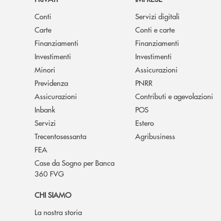
Conti
Servizi digitali
Carte
Conti e carte
Finanziamenti
Finanziamenti
Investimenti
Investimenti
Minori
Assicurazioni
Previdenza
PNRR
Assicurazioni
Contributi e agevolazioni
Inbank
POS
Servizi
Estero
Trecentosessanta
Agribusiness
FEA
Case da Sogno per Banca
360 FVG
CHI SIAMO
La nostra storia