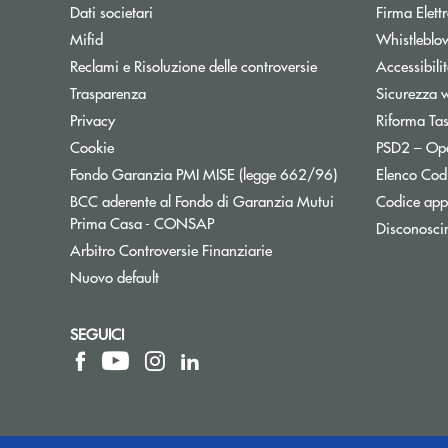
Dati societari
Firma Elet
Mifid
Whistleblo
Reclami e Risoluzione delle controversie
Accessibili
Trasparenza
Sicurezza 
Privacy
Riforma Ta
Cookie
PSD2 – Op
Apre una nuova f
Fondo Garanzia PMI MISE (legge 662/96)
Elenco Codi
BCC aderente al Fondo di Garanzia Mutui
Codice appa
Apre una nuova finestra
Prima Casa - CONSAP
Disconosci
Apre una nuova finestra
Arbitro Controversie Finanziarie
Nuovo default
SEGUICI