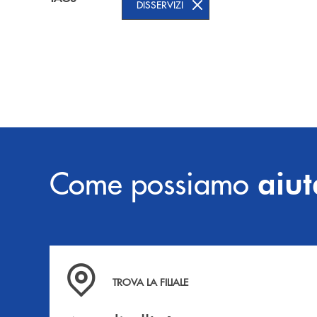
DISSERVIZI
Come possiamo
aiut
Accedi all' elenco completo delle filiali .
TROVA LA FILIALE