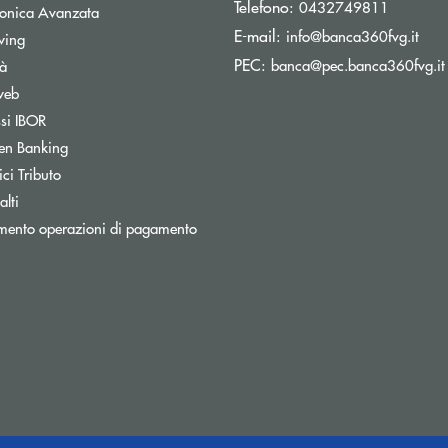
Telefono:
0432749811
tronica Avanzata
(si 
E-mail:
info@banca360fvg.it
Apre una nuova finestra
wing
PEC:
banca@pec.banca360fvg.it
tà
web
Apre una nuova finestra
ssi IBOR
Apre una nuova finestra
en Banking
inestra
Apre una nuova finestra
ci Tributo
lti
mento operazioni di pagamento