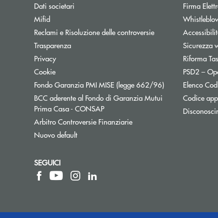
Dati societari
Firma Elet
Mifid
Whistleblo
Reclami e Risoluzione delle controversie
Accessibili
Trasparenza
Sicurezza 
Privacy
Riforma Ta
Cookie
PSD2 – Op
Apre una nuova f
Fondo Garanzia PMI MISE (legge 662/96)
Elenco Codi
BCC aderente al Fondo di Garanzia Mutui
Codice appa
Apre una nuova finestra
Prima Casa - CONSAP
Disconosci
Apre una nuova finestra
Arbitro Controversie Finanziarie
Nuovo default
SEGUICI