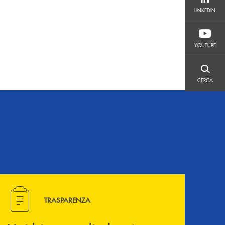
LINKEDIN
LINKEDIN
YOUTUBE
YOUTUBE
CERCA
CERCA
Hai bisogno di alcuni documenti ? Vai alla pagina della 
TRASPARENZA