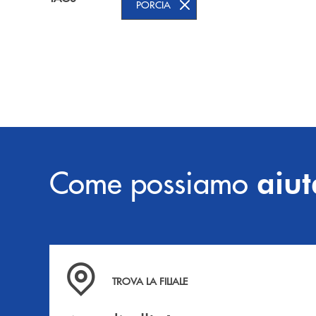
PORCIA
Come possiamo
aiut
Accedi all' elenco completo delle filiali .
TROVA LA FILIALE