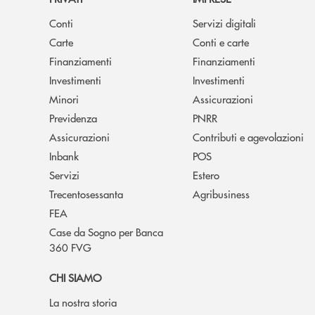
Conti
Servizi digitali
Carte
Conti e carte
Finanziamenti
Finanziamenti
Investimenti
Investimenti
Minori
Assicurazioni
Previdenza
PNRR
Assicurazioni
Contributi e agevolazioni
Inbank
POS
Servizi
Estero
Trecentosessanta
Agribusiness
FEA
Case da Sogno per Banca
360 FVG
CHI SIAMO
La nostra storia