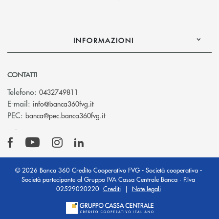
INFORMAZIONI
CONTATTI
Telefono:
0432749811
(si apre l’app di posta elettronica)
E-mail:
info@banca360fvg.it
(si apre l’app di posta elettronica)
PEC:
banca@pec.banca360fvg.it
© 2026 Banca 360 Credito Cooperativo FVG - Società cooperativa -
Società partecipante al Gruppo IVA Cassa Centrale Banca · P.Iva
02529020220
Crediti
|
Note legali