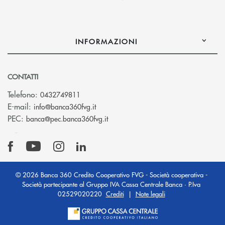
INFORMAZIONI
CONTATTI
Telefono:
0432749811
(si apre l’app di posta elettronica)
E-mail:
info@banca360fvg.it
(si apre l’app di posta elettronica)
PEC:
banca@pec.banca360fvg.it
© 2026 Banca 360 Credito Cooperativo FVG - Società cooperativa -
Società partecipante al Gruppo IVA Cassa Centrale Banca · P.Iva
02529020220
Crediti
|
Note legali