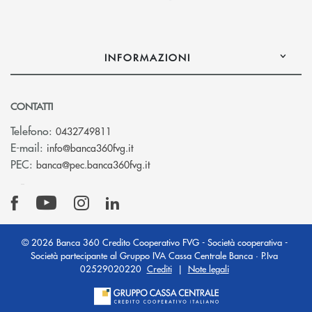
INFORMAZIONI
CONTATTI
Telefono:
0432749811
(si apre l’app di posta elettronica)
E-mail:
info@banca360fvg.it
(si apre l’app di posta elettronica)
PEC:
banca@pec.banca360fvg.it
© 2026 Banca 360 Credito Cooperativo FVG - Società cooperativa -
Società partecipante al Gruppo IVA Cassa Centrale Banca · P.Iva
02529020220
Crediti
|
Note legali