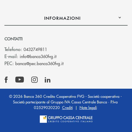
INFORMAZIONI
CONTATTI
Telefono:
0432749811
(si apre l’app di posta elettronica)
E-mail:
info@banca360fvg.it
(si apre l’app di posta elettronica)
PEC:
banca@pec.banca360fvg.it
© 2026 Banca 360 Credito Cooperativo FVG - Società cooperativa -
Società partecipante al Gruppo IVA Cassa Centrale Banca · P.Iva
02529020220
Crediti
|
Note legali