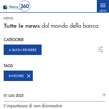
Salta al contenuto principale
MENU
NEWS
dal mondo della banca
Tutte le news
CATEGORIE
A BUON RENDERE
TAGS
INVESTIRE
01 LUG 2025
L’importanza di non disinvestire