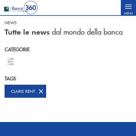
Salta al contenuto principale
MENU
NEWS
dal mondo della banca
Tutte le news
CATEGORIE
TAGS
CLARIS RENT