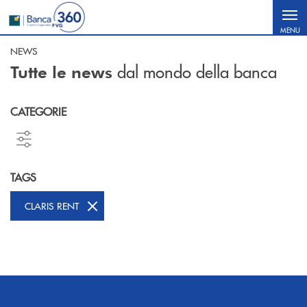
Salta al contenuto principale
MENU
NEWS
dal mondo della banca
Tutte le news
CATEGORIE
TAGS
CLARIS RENT