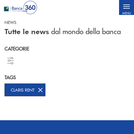
Salta al contenuto principale
MENU
NEWS
dal mondo della banca
Tutte le news
CATEGORIE
TAGS
CLARIS RENT