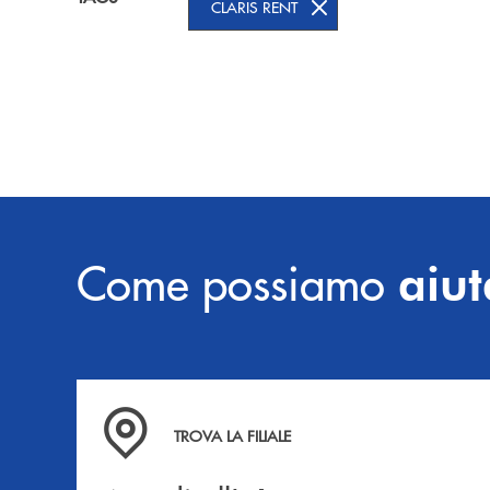
CLARIS RENT
Come possiamo
aiut
Accedi all' elenco completo delle filiali .
TROVA LA FILIALE