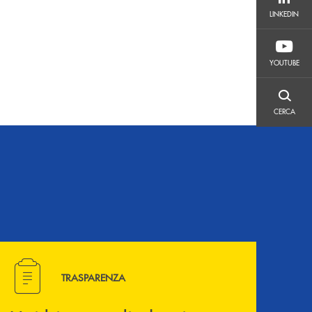
LINKEDIN
LINKEDIN
YOUTUBE
YOUTUBE
CERCA
CERCA
Hai bisogno di alcuni documenti ? Vai alla pagina della 
TRASPARENZA