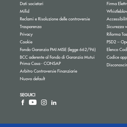
Dati societari
Firma Elet
Mifid
Whistleblo
Reclami e Risoluzione delle controversie
Accessibili
Trasparenza
Sicurezza 
Privacy
Riforma Ta
Cookie
PSD2 – Op
Apre una nuova f
Fondo Garanzia PMI MISE (legge 662/96)
Elenco Codi
BCC aderente al Fondo di Garanzia Mutui
Codice appa
Apre una nuova finestra
Prima Casa - CONSAP
Disconosci
Apre una nuova finestra
Arbitro Controversie Finanziarie
Nuovo default
SEGUICI