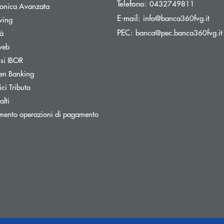
Telefono:
0432749811
tronica Avanzata
(si 
E-mail:
info@banca360fvg.it
Apre una nuova finestra
wing
PEC:
banca@pec.banca360fvg.it
tà
web
Apre una nuova finestra
ssi IBOR
Apre una nuova finestra
en Banking
inestra
Apre una nuova finestra
ci Tributo
lti
mento operazioni di pagamento