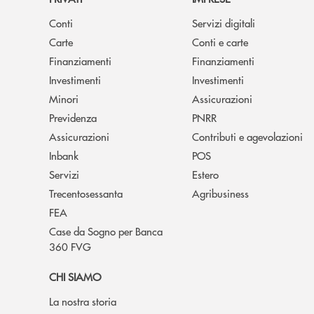
Conti
Servizi digitali
Carte
Conti e carte
Finanziamenti
Finanziamenti
Investimenti
Investimenti
Minori
Assicurazioni
Previdenza
PNRR
Assicurazioni
Contributi e agevolazioni
Inbank
POS
Servizi
Estero
Trecentosessanta
Agribusiness
FEA
Case da Sogno per Banca
360 FVG
CHI SIAMO
La nostra storia