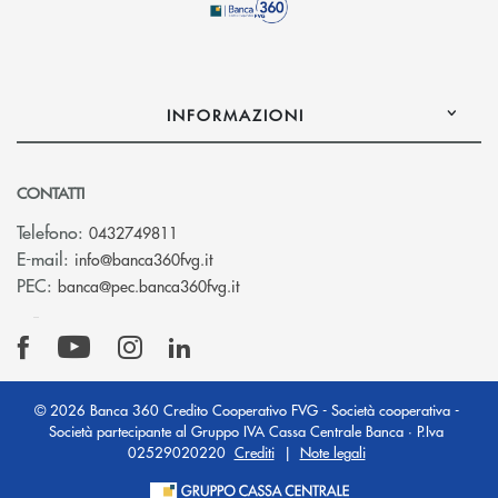
INFORMAZIONI
CONTATTI
Telefono:
0432749811
(si apre l’app di posta elettronica)
E-mail:
info@banca360fvg.it
(si apre l’app di posta elettronica)
PEC:
banca@pec.banca360fvg.it
© 2026 Banca 360 Credito Cooperativo FVG - Società cooperativa -
Società partecipante al Gruppo IVA Cassa Centrale Banca · P.Iva
02529020220
Crediti
|
Note legali