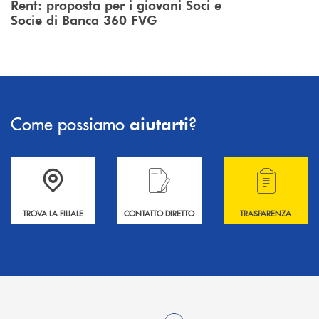
Rent: proposta per i giovani Soci e
Socie di Banca 360 FVG
Come possiamo
?
aiutarti
Accedi all' elenco completo delle filiali .
Hai bisogno di informazioni? Contattaci !
Hai bisogno di alcuni
TROVA LA FILIALE
CONTATTO DIRETTO
TRASPARENZA