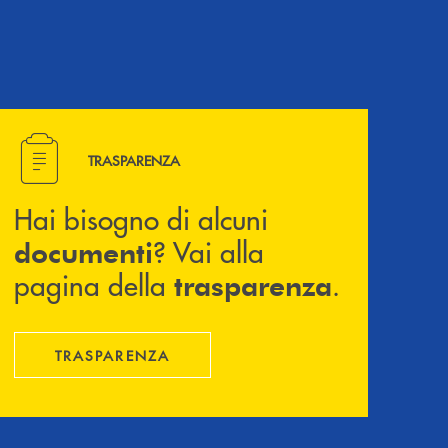
Hai bisogno di alcuni documenti ? Vai alla pagina della 
TRASPARENZA
Hai bisogno di alcuni
? Vai alla
documenti
pagina della
.
trasparenza
TRASPARENZA