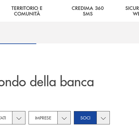
TERRITORIO E
CREDIMA 360
SICU
COMUNITÀ
SMS
W
ondo della banca
tegories dropdown for Novità
Toggle subcategories dropdown for Privati
Toggle subcategories dropdown for 
Toggle subcategor
VATI
IMPRESE
SOCI