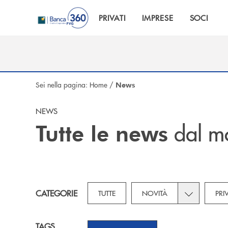
Salta al contenuto principale
PRIVATI
IMPRESE
SOCI
Sei nella pagina:
Home
/
News
NEWS
dal m
Tutte le news
Toggle subca
CATEGORIE
TUTTE
NOVITÀ
PRI
TAGS