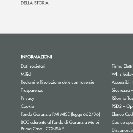
DELLA STORIA
INFORMAZIONI
Dati societari
Firma Elet
Mifid
Whistleblo
Reclami e Risoluzione delle controversie
Accessibili
Trasparenza
Sicurezza 
Privacy
Riforma Ta
Cookie
PSD2 – Op
Apre una nuova f
Fondo Garanzia PMI MISE (legge 662/96)
Elenco Codi
BCC aderente al Fondo di Garanzia Mutui
Codice appa
Apre una nuova finestra
Prima Casa - CONSAP
Disconosci