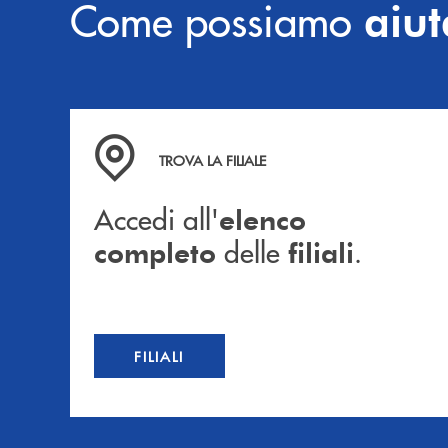
Come possiamo
aiut
Accedi all' elenco completo delle filiali .
TROVA LA FILIALE
Accedi all'
elenco
delle
.
completo
filiali
FILIALI