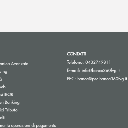
CONTATTI
Telefono:
0432749811
tronica Avanzata
(si 
E-mail:
info@banca360fvg.it
Apre una nuova finestra
wing
PEC:
banca@pec.banca360fvg.it
tà
web
Apre una nuova finestra
ssi IBOR
Apre una nuova finestra
en Banking
inestra
Apre una nuova finestra
ci Tributo
lti
mento operazioni di pagamento