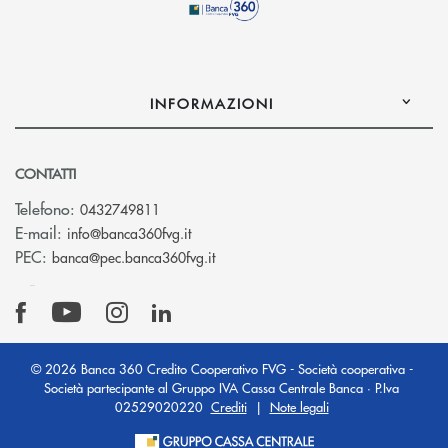
INFORMAZIONI
CONTATTI
Telefono:
0432749811
(si apre l’app di posta elettronica)
E-mail:
info@banca360fvg.it
(si apre l’app di posta elettronica)
PEC:
banca@pec.banca360fvg.it
© 2026 Banca 360 Credito Cooperativo FVG - Società cooperativa -
Società partecipante al Gruppo IVA Cassa Centrale Banca · P.Iva
02529020220
Crediti
|
Note legali