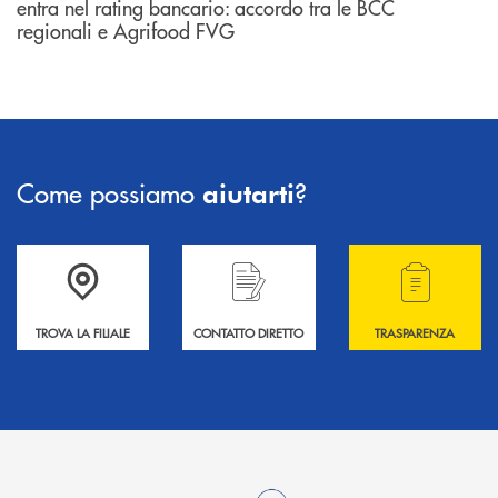
entra nel rating bancario: accordo tra le BCC
regionali e Agrifood FVG
Come possiamo
?
aiutarti
Accedi all' elenco completo delle filiali .
Hai bisogno di informazioni? Contattaci !
Hai bisogno di alcuni
TROVA LA FILIALE
CONTATTO DIRETTO
TRASPARENZA