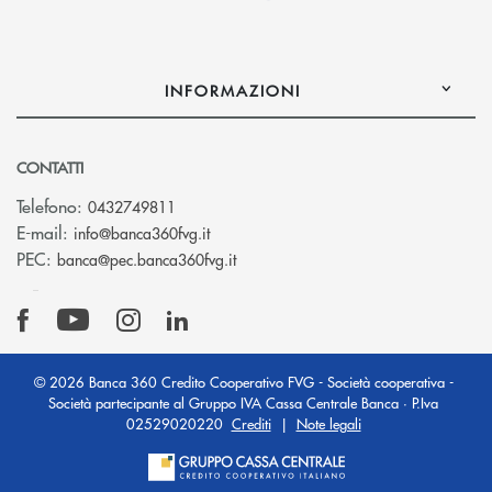
INFORMAZIONI
CONTATTI
Telefono:
0432749811
(si apre l’app di posta elettronica)
E-mail:
info@banca360fvg.it
(si apre l’app di posta elettronica)
PEC:
banca@pec.banca360fvg.it
© 2026 Banca 360 Credito Cooperativo FVG - Società cooperativa -
Società partecipante al Gruppo IVA Cassa Centrale Banca · P.Iva
02529020220
Crediti
|
Note legali