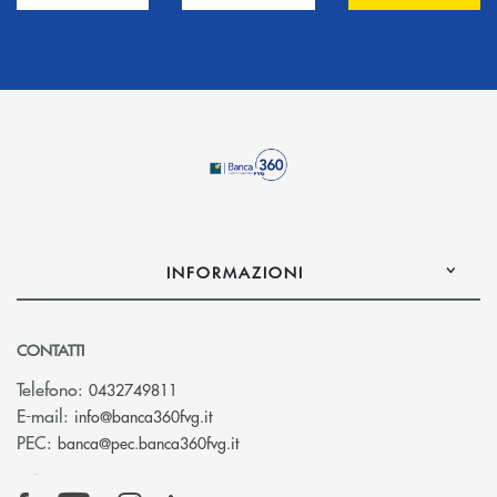
INFORMAZIONI
CONTATTI
Telefono:
0432749811
(si apre l’app di posta elettronica)
E-mail:
info@banca360fvg.it
(si apre l’app di posta elettronica)
PEC:
banca@pec.banca360fvg.it