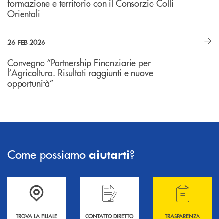
formazione e territorio con il Consorzio Colli
Orientali
26 FEB 2026
Convegno “Partnership Finanziarie per
l’Agricoltura. Risultati raggiunti e nuove
opportunità”
Come possiamo
?
aiutarti
Accedi all' elenco completo delle filiali .
Hai bisogno di informazioni? Contattaci !
Hai bisogno di alcuni
TROVA LA FILIALE
CONTATTO DIRETTO
TRASPARENZA