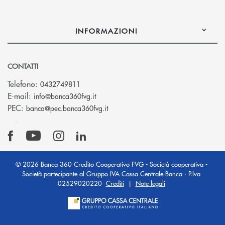
INFORMAZIONI
CONTATTI
Telefono:
0432749811
(si apre l’app di posta elettronica)
E-mail:
info@banca360fvg.it
(si apre l’app di posta elettronica)
PEC:
banca@pec.banca360fvg.it
© 2026 Banca 360 Credito Cooperativo FVG - Società cooperativa -
Società partecipante al Gruppo IVA Cassa Centrale Banca · P.Iva
02529020220
Crediti
|
Note legali