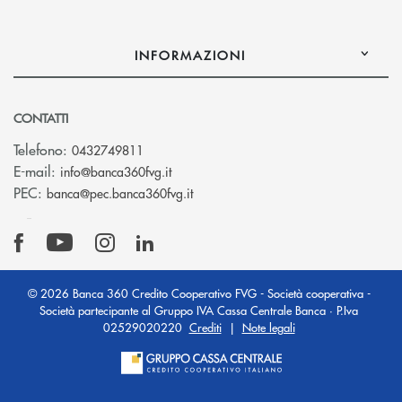
INFORMAZIONI
CONTATTI
Telefono:
0432749811
(si apre l’app di posta elettronica)
E-mail:
info@banca360fvg.it
(si apre l’app di posta elettronica)
PEC:
banca@pec.banca360fvg.it
© 2026 Banca 360 Credito Cooperativo FVG - Società cooperativa -
Società partecipante al Gruppo IVA Cassa Centrale Banca · P.Iva
02529020220
Crediti
|
Note legali