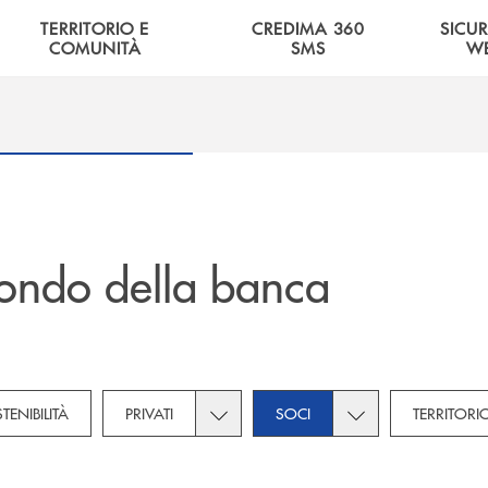
TERRITORIO E
CREDIMA 360
SICU
COMUNITÀ
SMS
W
ondo della banca
tegories dropdown for Novità
Toggle subcategories dropdown for Pri
Toggle subcategori
TENIBILITÀ
PRIVATI
SOCI
TERRITORI