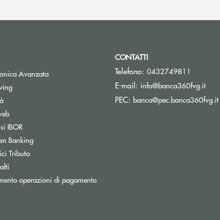
CONTATTI
Telefono:
0432749811
tronica Avanzata
(si 
E-mail:
info@banca360fvg.it
Apre una nuova finestra
wing
PEC:
banca@pec.banca360fvg.it
tà
web
Apre una nuova finestra
ssi IBOR
Apre una nuova finestra
en Banking
inestra
Apre una nuova finestra
ci Tributo
lti
mento operazioni di pagamento