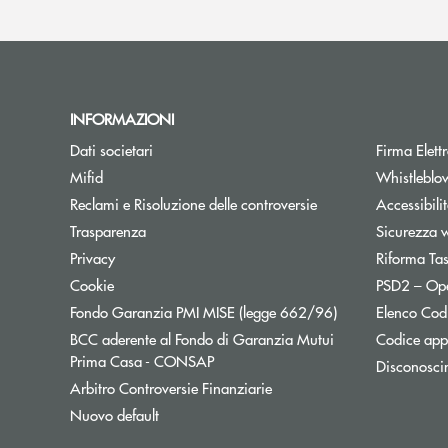
INFORMAZIONI
Dati societari
Firma Elet
Mifid
Whistleblo
Reclami e Risoluzione delle controversie
Accessibili
Trasparenza
Sicurezza 
Privacy
Riforma Ta
Cookie
PSD2 – Op
Apre una nuova f
Fondo Garanzia PMI MISE (legge 662/96)
Elenco Codi
BCC aderente al Fondo di Garanzia Mutui
Codice appa
Apre una nuova finestra
Prima Casa - CONSAP
Disconosci
Apre una nuova finestra
Arbitro Controversie Finanziarie
Nuovo default