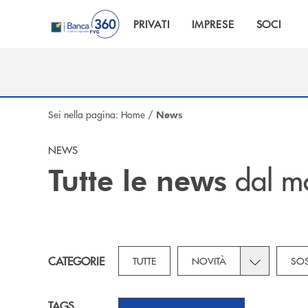
Salta al contenuto principale
PRIVATI
IMPRESE
SOCI
Sei nella pagina:
Home
/
News
NEWS
dal m
Tutte le news
Toggle subca
CATEGORIE
TUTTE
NOVITÀ
SOS
TAGS