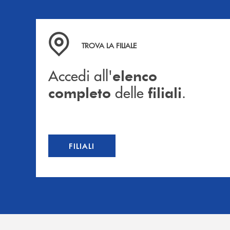
Accedi all' elenco completo delle filiali .
TROVA LA FILIALE
Accedi all'
elenco
delle
.
completo
filiali
FILIALI