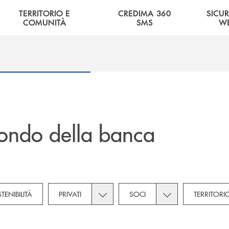
TERRITORIO E
CREDIMA 360
SICU
COMUNITÀ
SMS
W
ondo della banca
tegories dropdown for Novità
Toggle subcategories dropdown for Pri
Toggle subcategori
TENIBILITÀ
PRIVATI
SOCI
TERRITORI