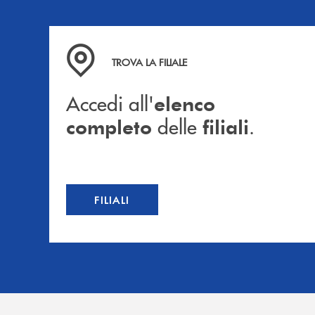
Accedi all' elenco completo delle filiali .
TROVA LA FILIALE
Accedi all'
elenco
delle
.
completo
filiali
FILIALI