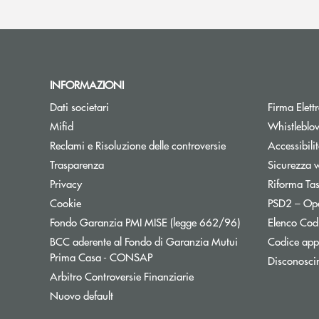
INFORMAZIONI
Dati societari
Firma Elet
Mifid
Whistleblo
Reclami e Risoluzione delle controversie
Accessibili
Trasparenza
Sicurezza 
Privacy
Riforma Ta
Cookie
PSD2 – Op
Apre una nuova f
Fondo Garanzia PMI MISE (legge 662/96)
Elenco Codi
BCC aderente al Fondo di Garanzia Mutui
Codice appa
Apre una nuova finestra
Prima Casa - CONSAP
Disconosci
Apre una nuova finestra
Arbitro Controversie Finanziarie
Nuovo default