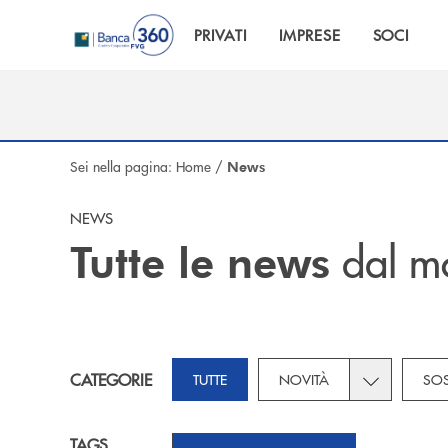
Salta al contenuto principale
PRIVATI
IMPRESE
SOCI
Sei nella pagina:
Home
/
News
NEWS
dal m
Tutte le news
Toggle subca
CATEGORIE
TUTTE
NOVITÀ
SOS
TAGS