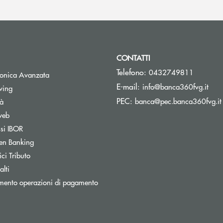
CONTATTI
Telefono:
0432749811
tronica Avanzata
(si 
E-mail:
info@banca360fvg.it
Apre una nuova finestra
wing
PEC:
banca@pec.banca360fvg.it
tà
web
Apre una nuova finestra
ssi IBOR
Apre una nuova finestra
en Banking
inestra
Apre una nuova finestra
ci Tributo
lti
mento operazioni di pagamento